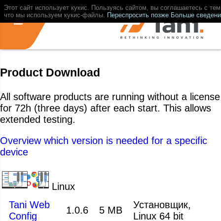
Этот сайт использует кукис. Пользуясь сайтом, вы соглашаетесь с тем
что мы используем кукис-файлы.
Переспросить позже
Больше сведени
Product Download
All software products are running without a license
for 72h (three days) after each start. This allows
extended testing.
Overview which version is needed for a specific
device
Linux
Tani Web
Установщик,
1.0.6
5 MB
Config
Linux 64 bit